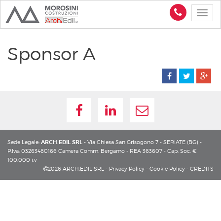
Sponsor A
Sede Legale:
ARCH.EDIL SRL
- Via Chiesa San Grisogono 7 - SERIATE (BG) -
P.Iva: 03263480166
Camera Comm. Bergamo - REA 363607 - Cap. Soc. €
100.000 i.v
2026 ARCH.EDIL SRL -
Privacy Policy
-
Cookie Policy
-
CREDITS