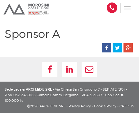
Sponsor A
Sede Legale:
ARCH.EDIL SRL
- Via Chiesa San Grisogono 7 - SERIATE (BG) -
P.Iva: 03263480166
Camera Comm. Bergamo - REA 363607 - Cap. Soc. €
100.000 i.v
2026 ARCH.EDIL SRL -
Privacy Policy
-
Cookie Policy
-
CREDITS